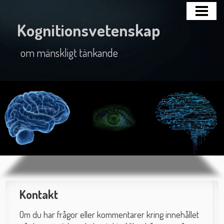
HEM
Kognitionsvetenskap
BLOGG
om mänskligt tänkande
ÄMNET
BÖCKER
AVHANDLINGAR
OM MIG
KONTAKT
Kontakt
Om du har frågor eller kommentarer kring innehållet