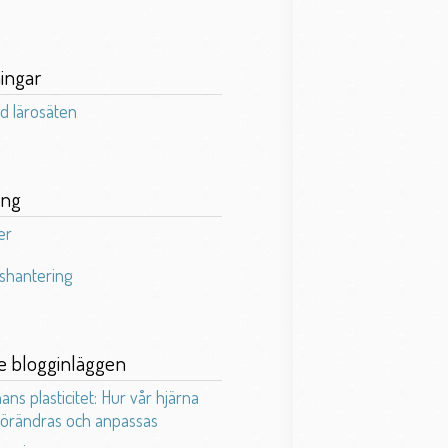
ingar
d lärosäten
ing
er
shantering
e blogginläggen
ans plasticitet: Hur vår hjärna
förändras och anpassas