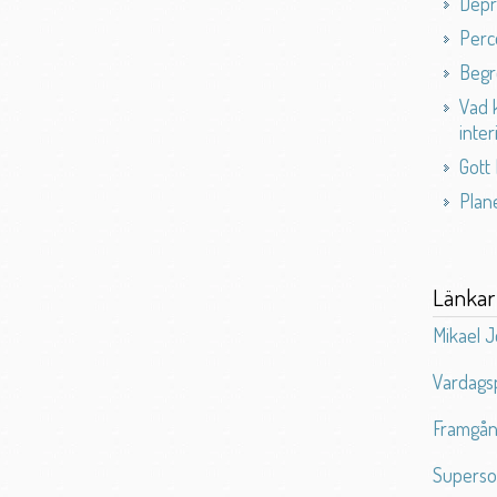
Depr
Perc
Beg
Vad 
inte
Gott 
Plan
Länkar
Mikael 
Vardags
Framgån
Superso