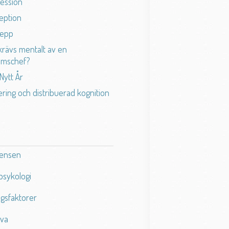
ession
eption
repp
krävs mentalt av en
rimschef?
Nytt År
ering och distribuerad kognition
Jensen
psykologi
gsfaktorer
va