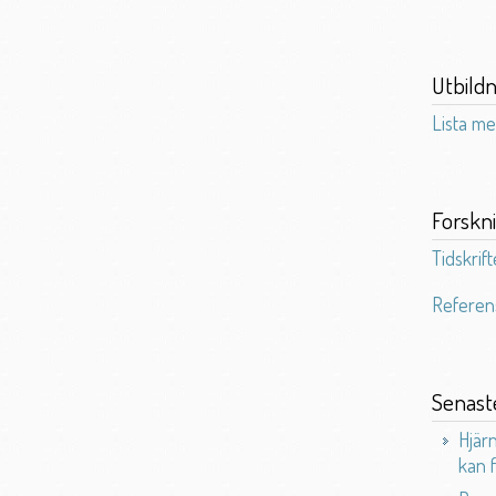
Utbildn
Lista me
Forskn
Tidskrift
Referen
Senast
Hjärn
kan 