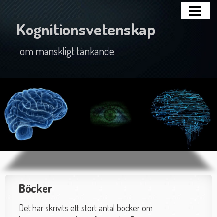
HEM
Kognitionsvetenskap
BLOGG
om mänskligt tänkande
ÄMNET
BÖCKER
AVHANDLINGAR
OM MIG
KONTAKT
Böcker
Det har skrivits ett stort antal böcker om